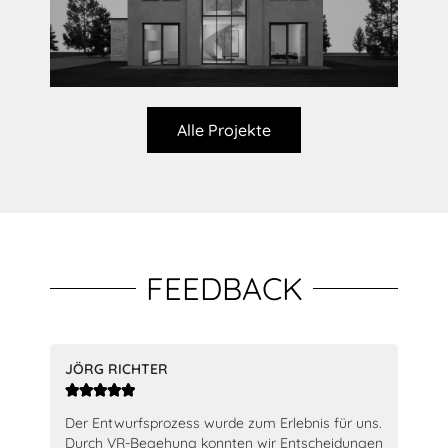
Alle Projekte
FEEDBACK
JÖRG RICHTER
JEN






nd
Der Entwurfsprozess wurde zum Erlebnis für uns.
Seh
Durch VR-Begehung konnten wir Entscheidungen
Suc