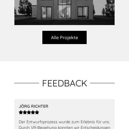
Alle Projekte
FEEDBACK
JÖRG RICHTER
JEN






nd
Der Entwurfsprozess wurde zum Erlebnis für uns.
Seh
Durch VR-Begehung konnten wir Entscheidungen
Suc