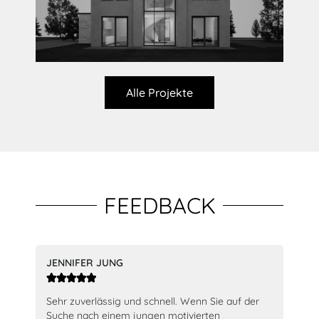
Alle Projekte
FEEDBACK
JENNIFER JUNG
MA






uns.
Sehr zuverlässig und schnell. Wenn Sie auf der
Dur
ngen
Suche nach einem jungen motivierten
der