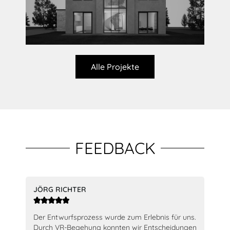
Alle Projekte
FEEDBACK
JÖRG RICHTER
JEN






nd
Der Entwurfsprozess wurde zum Erlebnis für uns.
Seh
Durch VR-Begehung konnten wir Entscheidungen
Suc